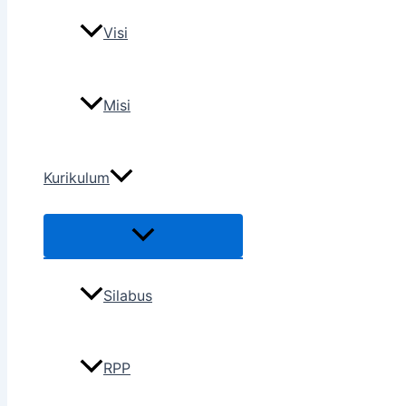
Visi
Misi
Kurikulum
Silabus
RPP