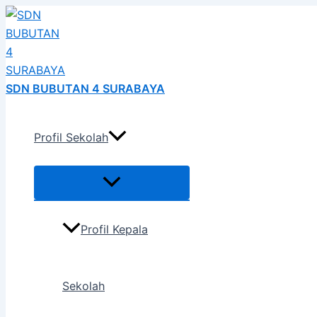
Menu
Menu
Menu
Menu
Menu
Menu
Skip
Post
Toggle
Toggle
Toggle
Toggle
Toggle
Toggle
h
to
naviga
content
SDN BUBUTAN 4 SURABAYA
Profil Sekolah
Profil Kepala
Sekolah