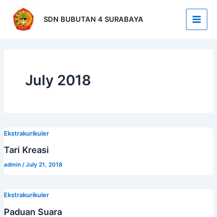
Skip
Post
Main
to
pagination
SDN BUBUTAN 4 SURABAYA
Men
content
July 2018
Ekstrakurikuler
Tari Kreasi
admin
/
July 21, 2018
Ekstrakurikuler
Paduan Suara