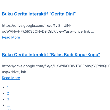
Buku Cerita Interaktif “Cerita Dini”
https://drive.google.com/file/d/1vl8mUiN-
oqWVHwHFk5lK35ONvD9lOrL7/view?usp=drive_link ...
Read More
Buku Cerita Interaktif “Balas Budi Kupu-Kupu”
https://drive.google.com/file/d/1IjtWdROiDWT8CEohVpYjPd8Q1
usp=drive_link ...
Read More
1
2
3
…