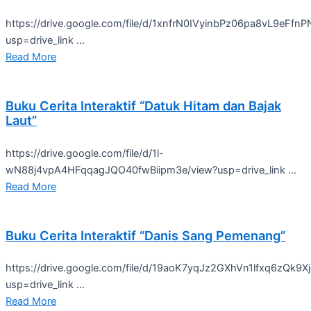
https://drive.google.com/file/d/1xnfrN0IVyinbPz06pa8vL9eFfn
usp=drive_link ...
Read More
Buku Cerita Interaktif “Datuk Hitam dan Bajak
Laut”
https://drive.google.com/file/d/1l-
wN88j4vpA4HFqqagJQO40fwBiipm3e/view?usp=drive_link ...
Read More
Buku Cerita Interaktif “Danis Sang Pemenang”
https://drive.google.com/file/d/19aoK7yqJz2GXhVn1lfxq6zQk9X
usp=drive_link ...
Read More