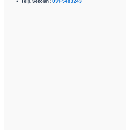
Telp. Sekolah
:
031-5483243