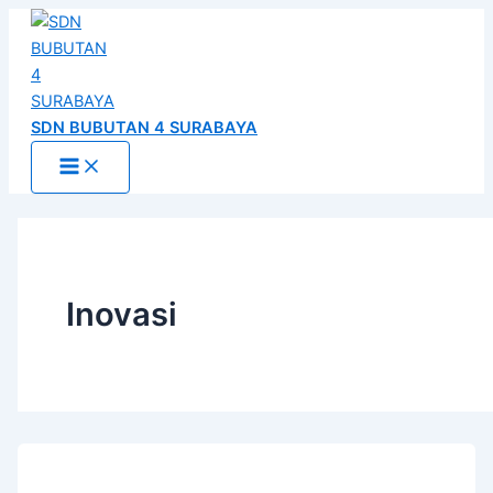
Main
Skip
Post
Menu
to
pagination
content
SDN BUBUTAN 4 SURABAYA
Inovasi