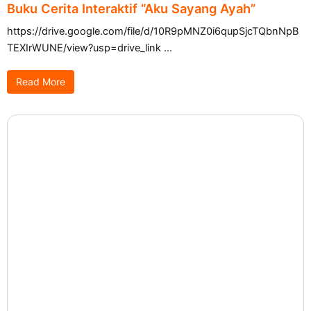
Buku Cerita Interaktif “Aku Sayang Ayah”
https://drive.google.com/file/d/10R9pMNZ0i6qupSjcTQbnNpB
TEXIrWUNE/view?usp=drive_link ...
Read More