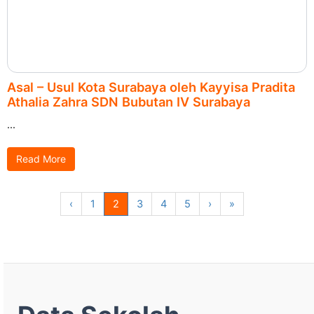
Asal – Usul Kota Surabaya oleh Kayyisa Pradita
Athalia Zahra SDN Bubutan IV Surabaya
...
Read More
‹
1
2
3
4
5
›
»