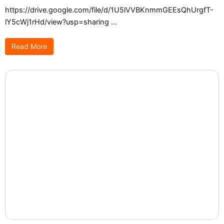
https://drive.google.com/file/d/1U5lVVBKnmmGEEsQhUrgfT-
lY5cWj1rHd/view?usp=sharing ...
Read More