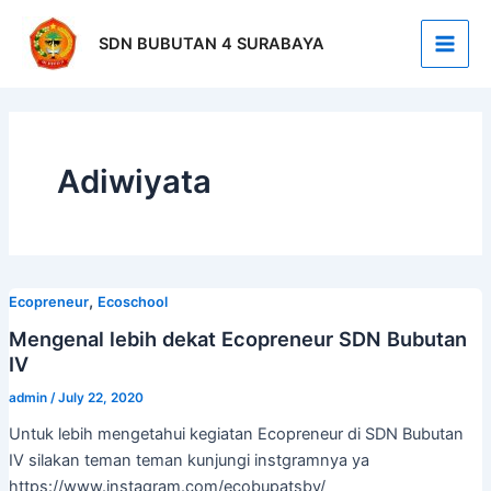
Skip
Post
Main
to
pagination
SDN BUBUTAN 4 SURABAYA
Men
content
Adiwiyata
,
Ecopreneur
Ecoschool
Mengenal lebih dekat Ecopreneur SDN Bubutan
IV
admin
/
July 22, 2020
Untuk lebih mengetahui kegiatan Ecopreneur di SDN Bubutan
IV silakan teman teman kunjungi instgramnya ya
https://www.instagram.com/ecobupatsby/