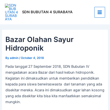
Skip
Post
Main
to
navigation
SDN BUBUTAN 4 SURABAYA
Men
content
Bazar Olahan Sayur
Hidroponik
By
admin
/
October 4, 2018
Pada tanggal 27 September 2018, SDN Bubutan IV
mengadakan acara Bazar dari hasil kebun hidroponik.
Kegiatan ini dimaksudkan untuk memberikan pendidikan
kepada para siswa berwiraswasta dari tanaman yang ada
disekitar mereka. Acara ini dimaksudkan agar lahan kosong
yang ada disekitar kita bisa kita manfaatkkan semaksimal
mungkin.