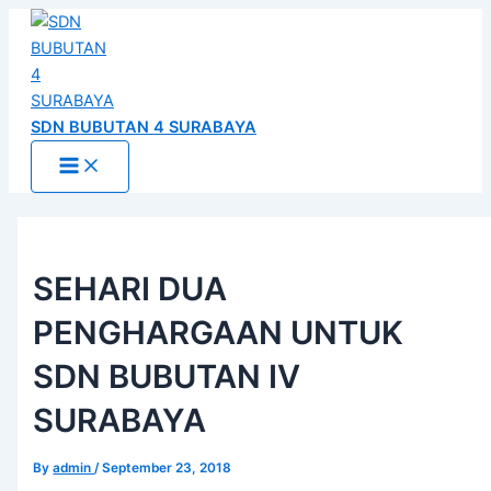
Main
Skip
Post
Menu
to
navigation
content
SDN BUBUTAN 4 SURABAYA
SEHARI DUA
PENGHARGAAN UNTUK
SDN BUBUTAN IV
SURABAYA
By
admin
/
September 23, 2018