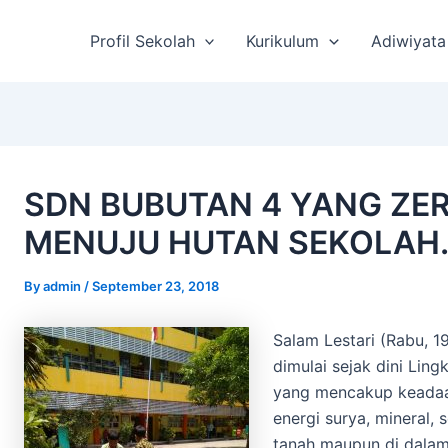
st
vigation
Profil Sekolah
Kurikulum
Adiwiyata
SDN BUBUTAN 4 YANG ZE
MENUJU HUTAN SEKOLAH
By
admin
/
September 23, 2018
Salam Lestari (Rabu, 1
dimulai sejak dini Ling
yang mencakup keadaan
energi surya, mineral, 
tanah maupun di dalam