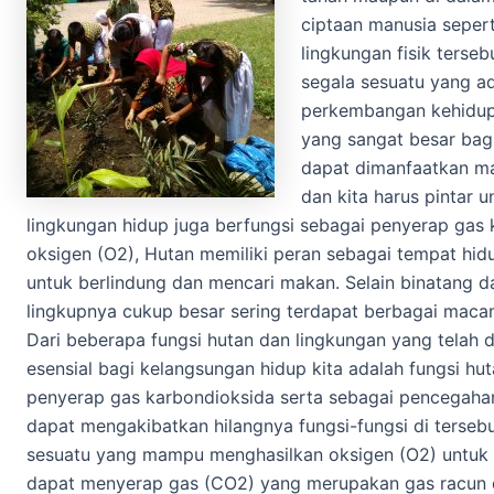
ciptaan manusia sepe
lingkungan fisik terse
segala sesuatu yang a
perkembangan kehidupa
yang sangat besar bag
dapat dimanfaatkan m
dan kita harus pintar 
lingkungan hidup juga berfungsi sebagai penyerap gas
oksigen (O2), Hutan memiliki peran sebagai tempat h
untuk berlindung dan mencari makan. Selain binatang 
lingkupnya cukup besar sering terdapat berbagai maca
Dari beberapa fungsi hutan dan lingkungan yang telah d
esensial bagi kelangsungan hidup kita adalah fungsi hu
penyerap gas karbondioksida serta sebagai pencegaha
dapat mengakibatkan hilangnya fungsi-fungsi di tersebut
sesuatu yang mampu menghasilkan oksigen (O2) untuk ki
dapat menyerap gas (CO2) yang merupakan gas racun d