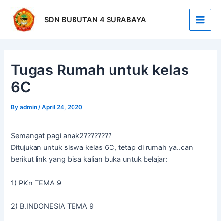
Skip
Post
Main
to
navigation
SDN BUBUTAN 4 SURABAYA
Men
content
Tugas Rumah untuk kelas
6C
By
admin
/
April 24, 2020
Semangat pagi anak2????????
Ditujukan untuk siswa kelas 6C, tetap di rumah ya..dan
berikut link yang bisa kalian buka untuk belajar:
1) PKn TEMA 9
2) B.INDONESIA TEMA 9