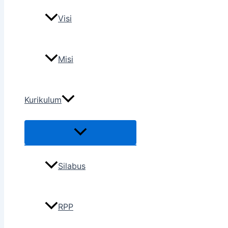
Visi
Misi
Kurikulum
Silabus
RPP