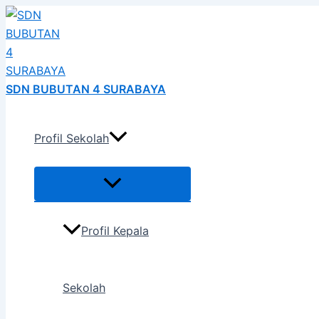
Menu
Menu
Menu
Menu
Menu
Menu
Skip
Post
Toggle
Toggle
Toggle
Toggle
Toggle
Toggle
h
to
naviga
content
SDN BUBUTAN 4 SURABAYA
Profil Sekolah
Profil Kepala
Sekolah