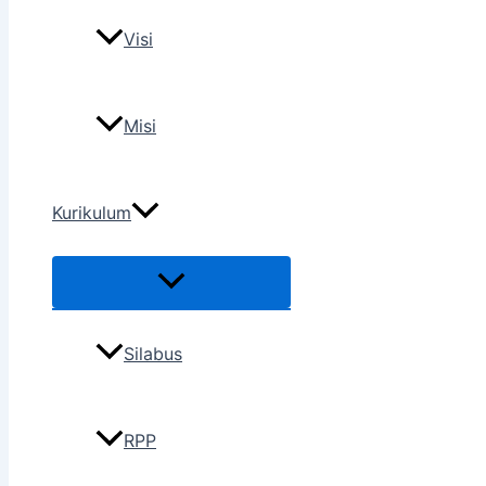
Visi
Misi
Kurikulum
Silabus
RPP