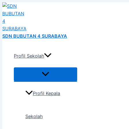
Menu
Menu
Menu
Menu
Menu
Menu
Skip
Post
Toggle
Toggle
Toggle
Toggle
Toggle
Toggle
h
to
naviga
content
SDN BUBUTAN 4 SURABAYA
Profil Sekolah
Profil Kepala
Sekolah