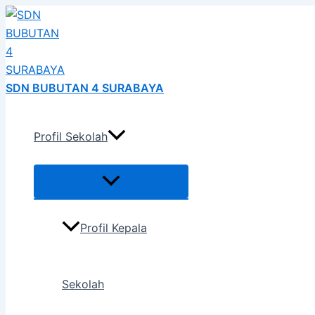
Menu
Menu
Menu
Menu
Menu
Menu
Skip
Post
Toggle
Toggle
Toggle
Toggle
Toggle
Toggle
h
to
naviga
content
SDN BUBUTAN 4 SURABAYA
Profil Sekolah
Profil Kepala
Sekolah