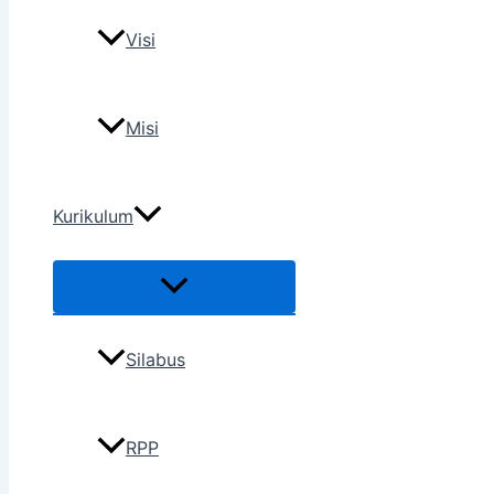
Visi
Misi
Kurikulum
Silabus
RPP