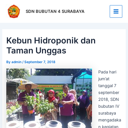
Skip
Post
Main
to
navigation
SDN BUBUTAN 4 SURABAYA
Men
content
Kebun Hidroponik dan
Taman Unggas
By
admin
/
September 7, 2018
Pada hari
jum’at
tanggal 7
september
2018, SDN
bubutan IV
surabaya
mengadaka
n kegiatan